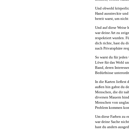
Und obwohl körperlic
Hand ausstreckte und 
bereit warst, um nich
Und auf diese Weise h
war deine Art zu zeig
respektiert wurden. F
dich richte, hast du d
nach Privatsphäre resp
So warst du für jeden
Löwe für das Wohl un
Band, deren Interesse
Bedürfnisse unterord
In die Karten ließest 
außen hin gabst du de
Menschen, die dir na
diversen Mauern hindu
Menschen von unglaubl
Problem kommen kon
Um diese Farben zu e
war deine Sache nicht
hast du anders ausged