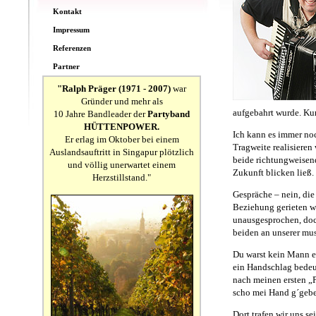
Kontakt
Impressum
Referenzen
Partner
"Ralph Präger (1971 - 2007)
war
Gründer und mehr als
aufgebahrt wurde. Kurz
10 Jahre Bandleader der
Partyband
HÜTTENPOWER.
Ich kann es immer noc
Er erlag im Oktober bei einem
Tragweite realisieren
Auslandsauftritt in Singapur plötzlich
beide richtungweisend
und völlig unerwartet einem
Zukunft blicken ließ.
Herzstillstand."
Gespräche – nein, die
Beziehung gerieten wi
unausgesprochen, doch
beiden an unserer mus
Du warst kein Mann ei
ein Handschlag bedeute
nach meinen ersten „P
scho mei Hand g´geb
Dort trafen wir uns s