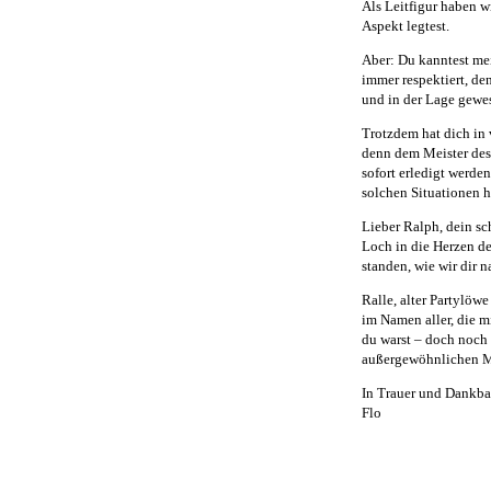
Als Leitfigur haben w
Aspekt legtest.
Aber: Du kanntest mei
immer respektiert, de
und in der Lage gewes
Trotzdem hat dich in
denn dem Meister des 
sofort erledigt werd
solchen Situationen h
Lieber Ralph, dein sc
Loch in die Herzen de
standen, wie wir dir n
Ralle, alter Partylöwe
im Namen aller, die m
du warst – doch noch 
außergewöhnlichen Me
In Trauer und Dankbar
Flo