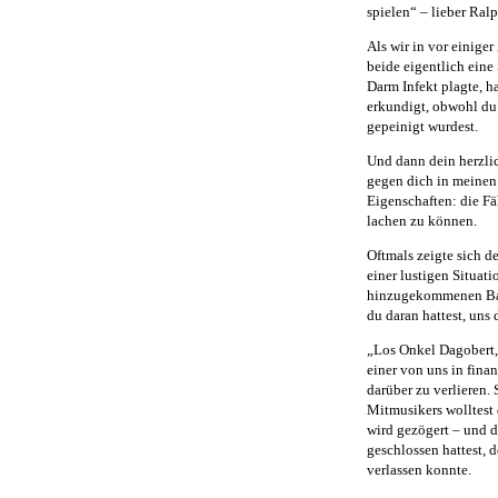
spielen“ – lieber Ral
Als wir in vor einige
beide eigentlich eine
Darm Infekt plagte, h
erkundigt, obwohl du 
gepeinigt wurdest.
Und dann dein herzli
gegen dich in meinen 
Eigenschaften: die Fä
lachen zu können.
Oftmals zeigte sich 
einer lustigen Situat
hinzugekommenen Bandm
du daran hattest, uns
„Los Onkel Dagobert, 
einer von uns in fina
darüber zu verlieren.
Mitmusikers wolltest d
wird gezögert – und d
geschlossen hattest, 
verlassen konnte.