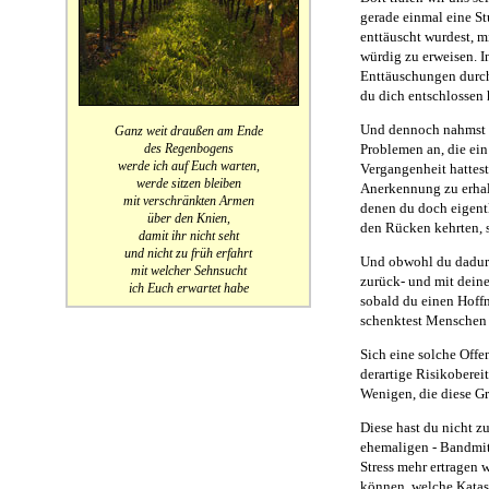
gerade einmal eine S
enttäuscht wurdest, m
würdig zu erweisen. 
Enttäuschungen durch
du dich entschlossen 
Und dennoch nahmst d
Ganz weit draußen am Ende
des Regenbogens
Problemen an, die ei
werde ich auf Euch warten,
Vergangenheit hattest
werde sitzen bleiben
Anerkennung zu erhalt
mit verschränkten Armen
denen du doch eigentl
über den Knien,
den Rücken kehrten, 
damit ihr nicht seht
und nicht zu früh erfahrt
Und obwohl du dadurc
mit welcher Sehnsucht
zurück- und mit deine
ich Euch erwartet habe
sobald du einen Hoffn
schenktest Menschen 
Sich eine solche Off
derartige Risikoberei
Wenigen, die diese Gr
Diese hast du nicht z
ehemaligen - Bandmitgl
Stress mehr ertragen 
können, welche Katast